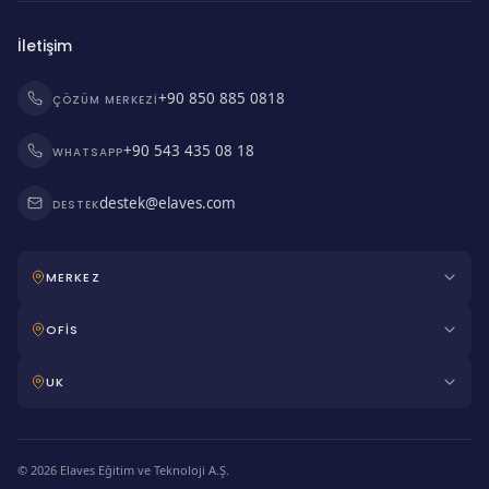
İletişim
+90 850 885 0818
ÇÖZÜM MERKEZI
+90 543 435 08 18
WHATSAPP
destek@elaves.com
DESTEK
MERKEZ
OFİS
UK
© 2026 Elaves Eğitim ve Teknoloji A.Ş.