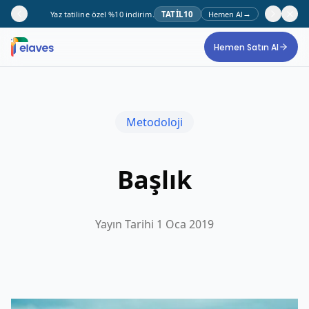
→
Yaz tatiline özel %10 indirim.
TATİL10
Hemen Al
Ana içeriğe geç
Hemen Satın Al
Metodoloji
Başlık
Yayın Tarihi
1 Oca 2019