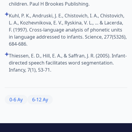
children. Paul H Brookes Publishing.
Kuhl, P. K., Andruski, J. E., Chistovich, I. A., Chistovich,
L. A., Kozhevnikova, E. V., Ryskina, V. L., ... & Lacerda,
F. (1997). Cross-language analysis of phonetic units
in language addressed to infants. Science, 277(5326),
684-686.
Thiessen, E. D., Hill, E. A., & Saffran, J. R. (2005). Infant-
directed speech facilitates word segmentation.
Infancy, 7(1), 53-71.
0-6 Ay
6-12 Ay